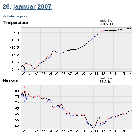
26.
jaanuar
2007
<< Eelmine päev
keskmine
Temperatuur
-10.5 °C
keskmine
Niiskus
65.8 %