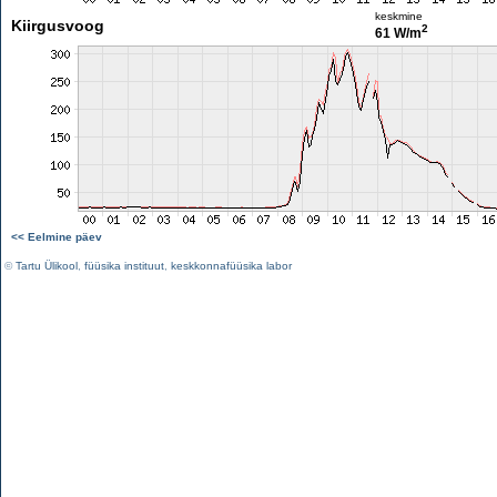
keskmine
Kiirgusvoog
2
61 W/m
<< Eelmine päev
©
Tartu Ülikool
,
füüsika instituut
,
keskkonnafüüsika labor