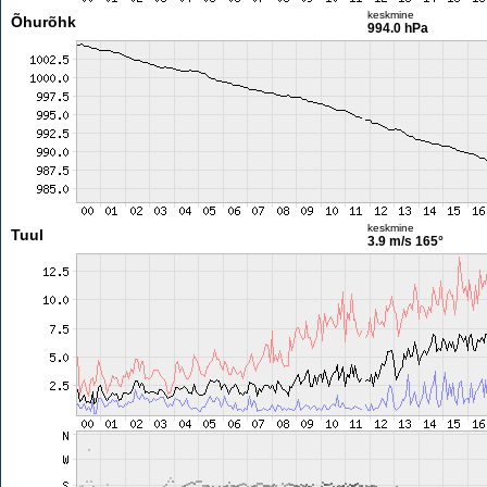
keskmine
Õhurõhk
994.0 hPa
keskmine
Tuul
3.9 m/s
165°