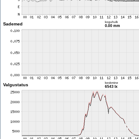
koguhulk
Sademed
0.00 mm
keskmine
Valgustatus
6543 lx