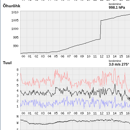
keskmine
Õhurõhk
998.1 hPa
keskmine
Tuul
3.0 m/s
275°