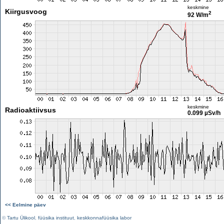
keskmine
Kiirgusvoog
2
92 W/m
keskmine
Radioaktiivsus
0.099 µSv/h
<< Eelmine päev
©
Tartu Ülikool
,
füüsika instituut
,
keskkonnafüüsika labor