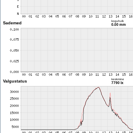
koguhulk
Sademed
0.00 mm
keskmine
Valgustatus
7790 lx