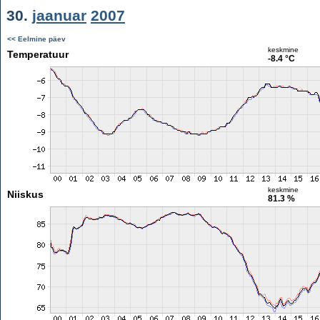
30.
jaanuar
2007
<< Eelmine päev
keskmine
Temperatuur
-8.4 °C
keskmine
Niiskus
81.3 %