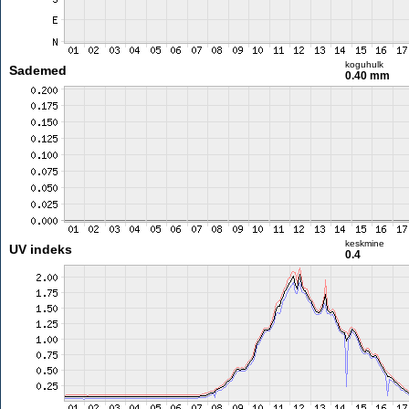
koguhulk
Sademed
0.40 mm
keskmine
UV indeks
0.4