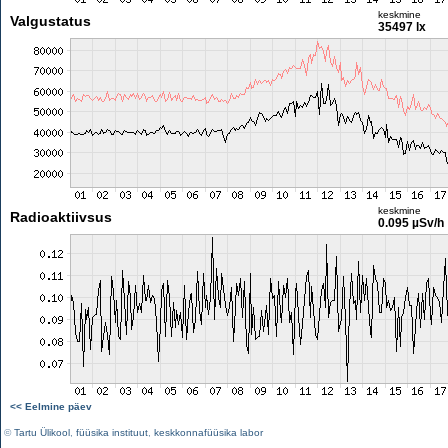
keskmine
Valgustatus
35497 lx
keskmine
Radioaktiivsus
0.095 µSv/h
<< Eelmine päev
©
Tartu Ülikool
,
füüsika instituut
,
keskkonnafüüsika labor