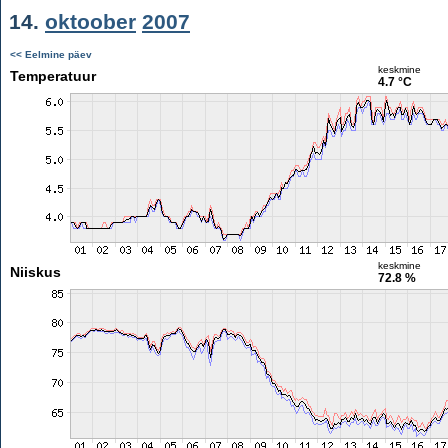
14.
oktoober
2007
<< Eelmine päev
keskmine
Temperatuur
4.7 °C
keskmine
Niiskus
72.8 %