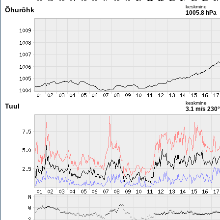
keskmine
Õhurõhk
1005.8 hPa
keskmine
Tuul
3.1 m/s
230°