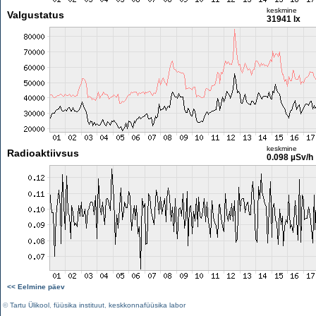
keskmine
Valgustatus
31941 lx
keskmine
Radioaktiivsus
0.098 µSv/h
<< Eelmine päev
©
Tartu Ülikool
,
füüsika instituut
,
keskkonnafüüsika labor