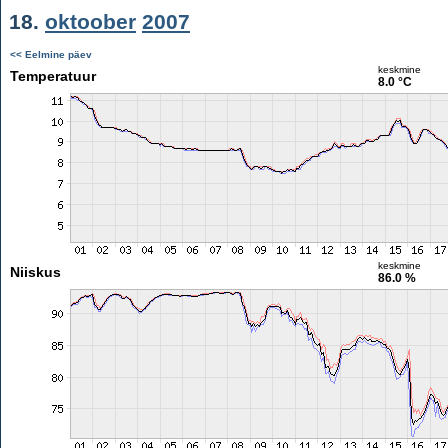
18.
oktoober
2007
<< Eelmine päev
keskmine
Temperatuur
8.0 °C
keskmine
Niiskus
86.0 %