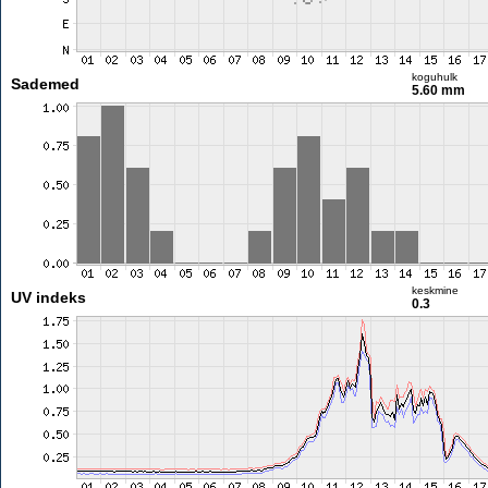
koguhulk
Sademed
5.60 mm
keskmine
UV indeks
0.3