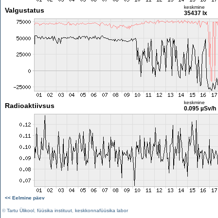
keskmine
Valgustatus
35437 lx
keskmine
Radioaktiivsus
0.095 µSv/h
<< Eelmine päev
©
Tartu Ülikool
,
füüsika instituut
,
keskkonnafüüsika labor