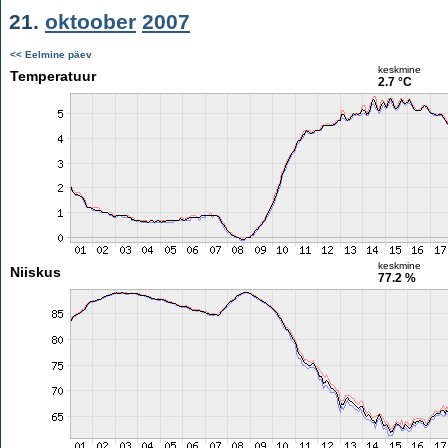
21.
oktoober
2007
<< Eelmine päev
keskmine
Temperatuur
2.7 °C
keskmine
Niiskus
77.2 %