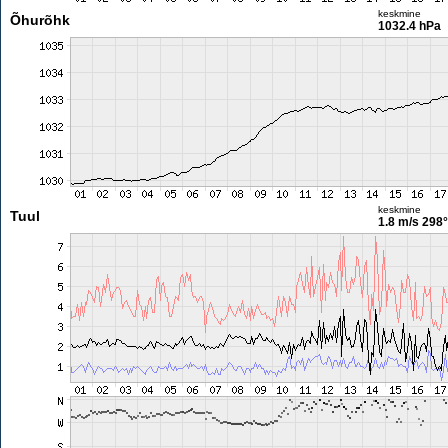
keskmine
Õhurõhk
1032.4 hPa
keskmine
Tuul
1.8 m/s
298°