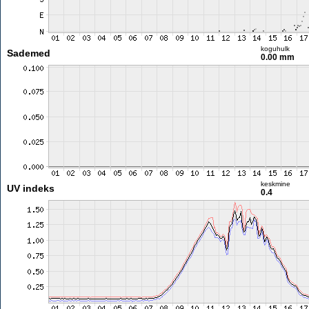
koguhulk
Sademed
0.00 mm
keskmine
UV indeks
0.4