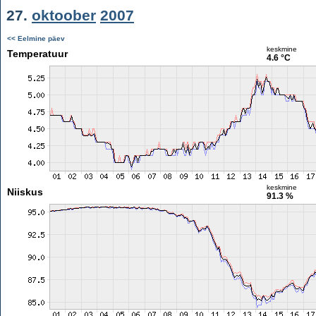
27.
oktoober
2007
<< Eelmine päev
keskmine
Temperatuur
4.6 °C
keskmine
Niiskus
91.3 %