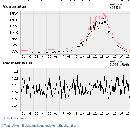
keskmine
Valgustatus
4155 lx
keskmine
Radioaktiivsus
0.095 µSv/h
<< Eelmine päev
©
Tartu Ülikool
,
füüsika instituut
,
keskkonnafüüsika labor