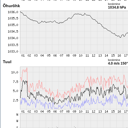
keskmine
Õhurõhk
1034.8 hPa
keskmine
Tuul
4.0 m/s
150°