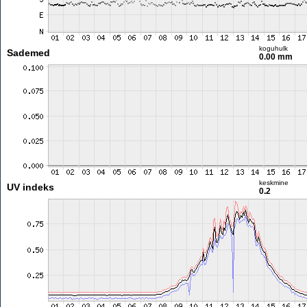
koguhulk
Sademed
0.00 mm
keskmine
UV indeks
0.2