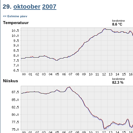
29.
oktoober
2007
<< Eelmine päev
keskmine
Temperatuur
8.6 °C
keskmine
Niiskus
82.3 %