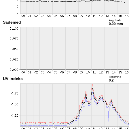
koguhulk
Sademed
0.00 mm
keskmine
UV indeks
0.2