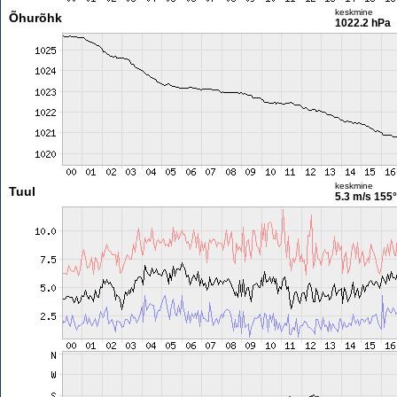
keskmine
Õhurõhk
1022.2 hPa
keskmine
Tuul
5.3 m/s
155°