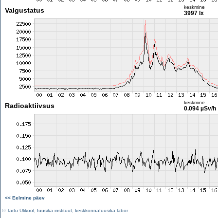
keskmine
Valgustatus
3997 lx
keskmine
Radioaktiivsus
0.094 µSv/h
<< Eelmine päev
©
Tartu Ülikool
,
füüsika instituut
,
keskkonnafüüsika labor