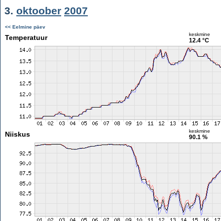
3.
oktoober
2007
<< Eelmine päev
keskmine
Temperatuur
12.4 °C
keskmine
Niiskus
90.1 %