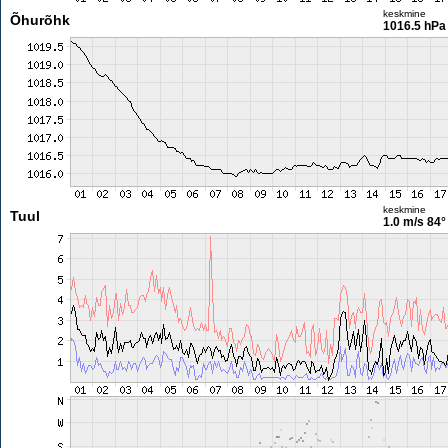
keskmine
Õhurõhk
1016.5 hPa
keskmine
Tuul
1.0 m/s
84°