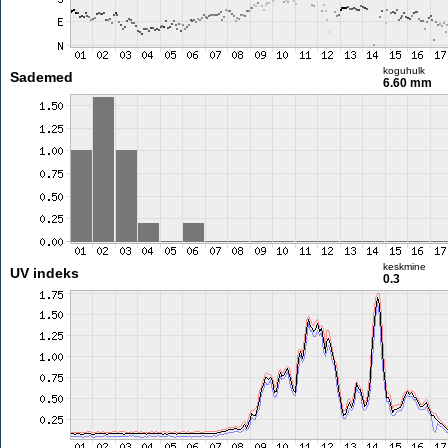
koguhulk
Sademed
6.60 mm
keskmine
UV indeks
0.3