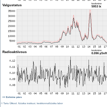
keskmine
Valgustatus
5953 lx
keskmine
Radioaktiivsus
0.096 µSv/
<< Eelmine päev
©
Tartu Ülikool
,
füüsika instituut
,
keskkonnafüüsika labor