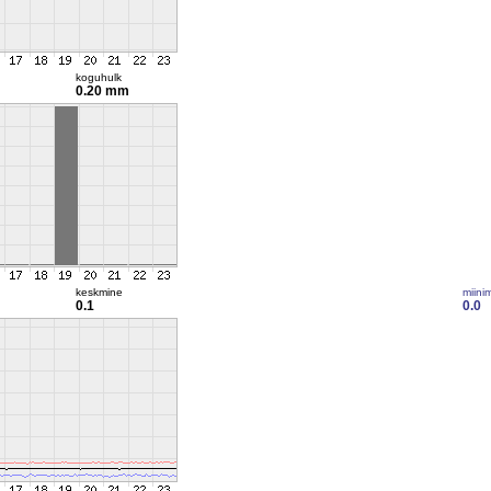
koguhulk
0.20 mm
keskmine
miini
0.1
0.0