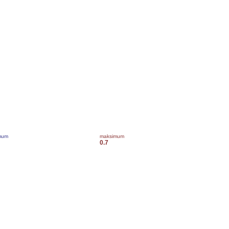
mum
maksimum
0.7