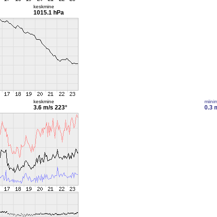
keskmine
1015.1 hPa
keskmine
miini
3.6 m/s
223°
0.3 