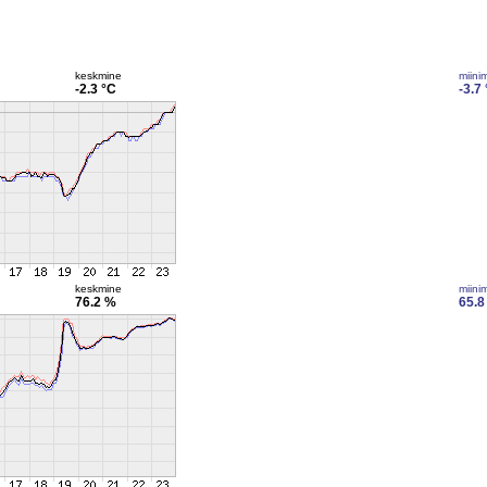
keskmine
miini
-2.3 °C
-3.7
keskmine
miini
76.2 %
65.8