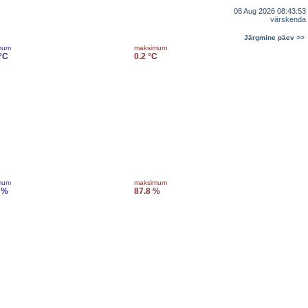
08 Aug 2026 08:43:53
värskenda
Järgmine päev >>
mum
maksimum
 °C
0.2 °C
mum
maksimum
 %
87.8 %