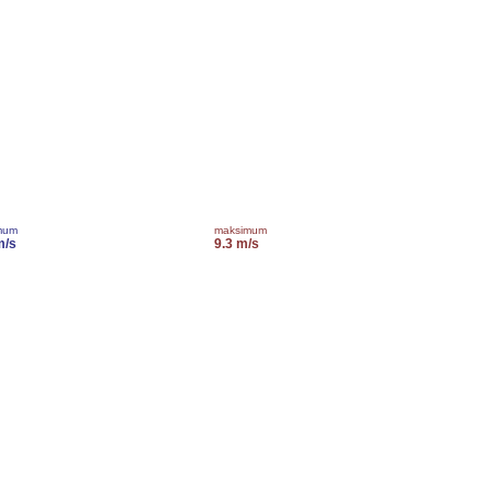
mum
maksimum
m/s
9.3 m/s