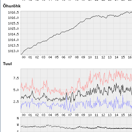
Õhurõhk
Tuul