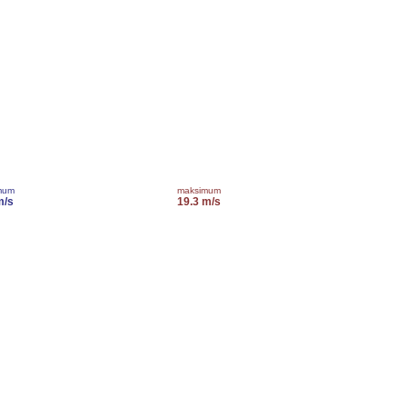
mum
maksimum
m/s
19.3 m/s