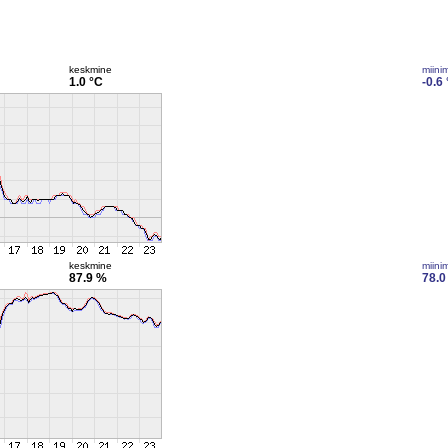
keskmine
miini
1.0 °C
-0.6
keskmine
miini
87.9 %
78.0