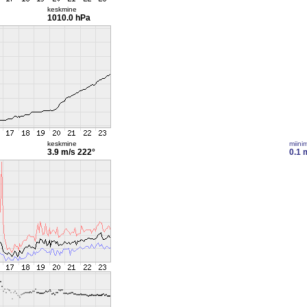
keskmine
1010.0 hPa
keskmine
miini
3.9 m/s
222°
0.1 