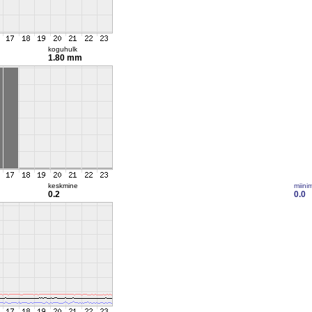
koguhulk
1.80 mm
keskmine
miini
0.2
0.0