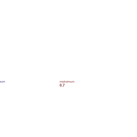
mum
maksimum
0.7