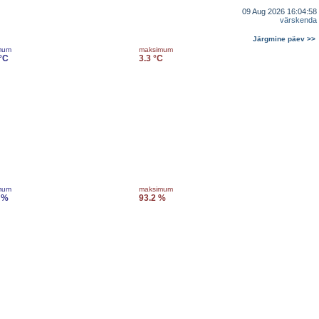
09 Aug 2026 16:04:58
värskenda
Järgmine päev >>
mum
maksimum
 °C
3.3 °C
mum
maksimum
 %
93.2 %