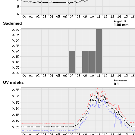
koguhulk
Sademed
1.00 mm
keskmine
UV indeks
0.1