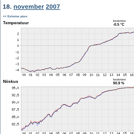
18.
november
2007
<< Eelmine päev
keskmine
Temperatuur
-0.5 °C
keskmine
Niiskus
90.9 %