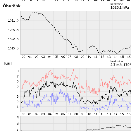
keskmine
Õhurõhk
1020.1 hPa
keskmine
Tuul
2.7 m/s
170°