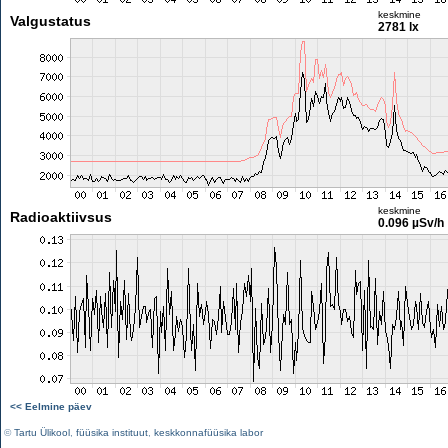
keskmine
Valgustatus
2781 lx
keskmine
Radioaktiivsus
0.096 µSv/h
<< Eelmine päev
©
Tartu Ülikool
,
füüsika instituut
,
keskkonnafüüsika labor