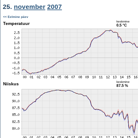
25.
november
2007
<< Eelmine päev
keskmine
Temperatuur
0.5 °C
keskmine
Niiskus
87.5 %