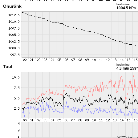
keskmine
Õhurõhk
1004.5 hPa
keskmine
Tuul
4.3 m/s
159°