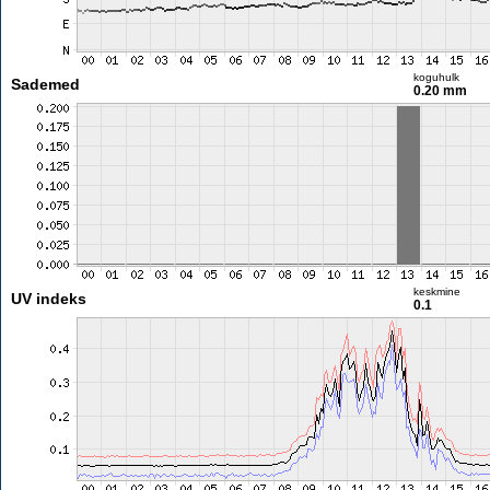
koguhulk
Sademed
0.20 mm
keskmine
UV indeks
0.1