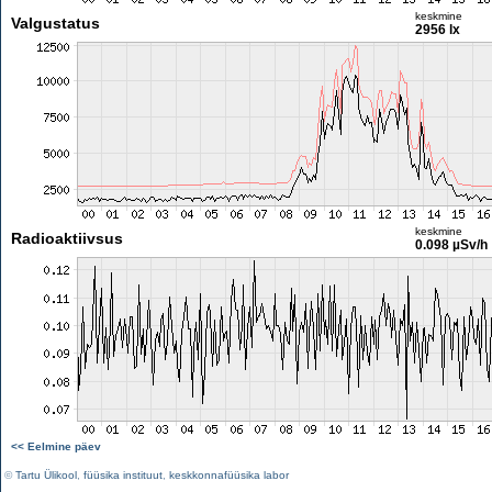
keskmine
Valgustatus
2956 lx
keskmine
Radioaktiivsus
0.098 µSv/h
<< Eelmine päev
©
Tartu Ülikool
,
füüsika instituut
,
keskkonnafüüsika labor