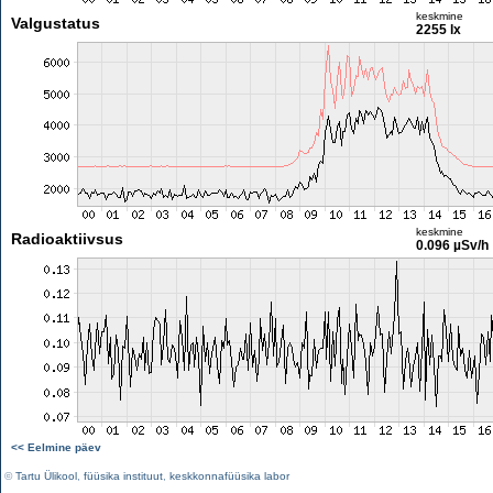
keskmine
Valgustatus
2255 lx
keskmine
Radioaktiivsus
0.096 µSv/h
<< Eelmine päev
©
Tartu Ülikool
,
füüsika instituut
,
keskkonnafüüsika labor