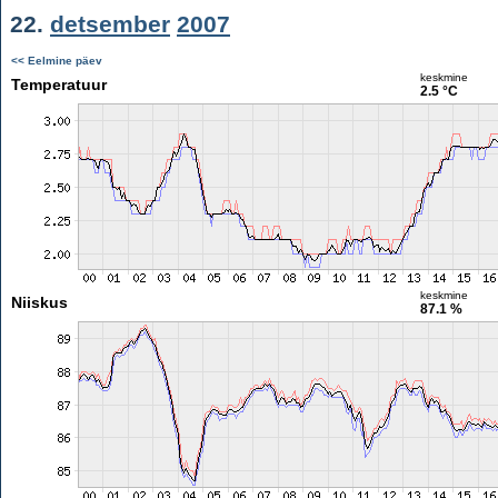
22.
detsember
2007
<< Eelmine päev
keskmine
Temperatuur
2.5 °C
keskmine
Niiskus
87.1 %