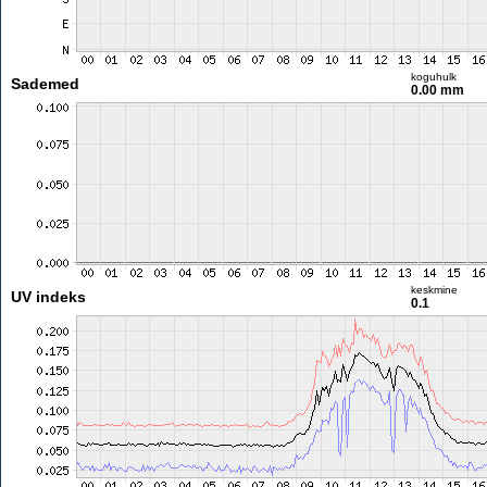
koguhulk
Sademed
0.00 mm
keskmine
UV indeks
0.1