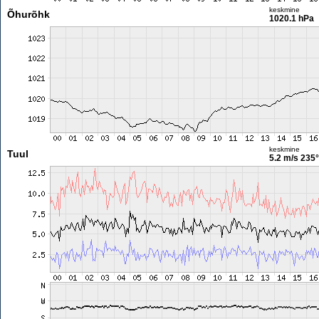
keskmine
Õhurõhk
1020.1 hPa
keskmine
Tuul
5.2 m/s
235°