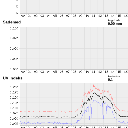
koguhulk
Sademed
0.00 mm
keskmine
UV indeks
0.1