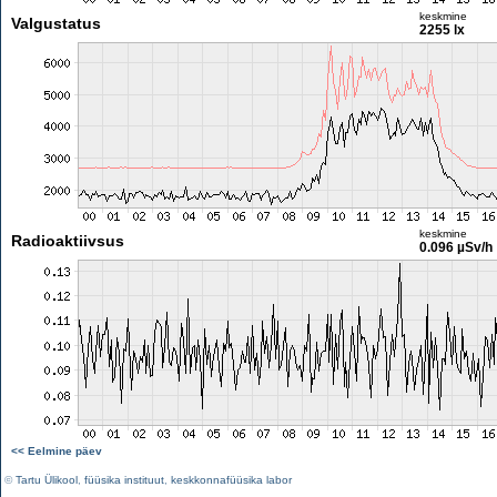
keskmine
Valgustatus
2255 lx
keskmine
Radioaktiivsus
0.096 µSv/h
<< Eelmine päev
©
Tartu Ülikool
,
füüsika instituut
,
keskkonnafüüsika labor