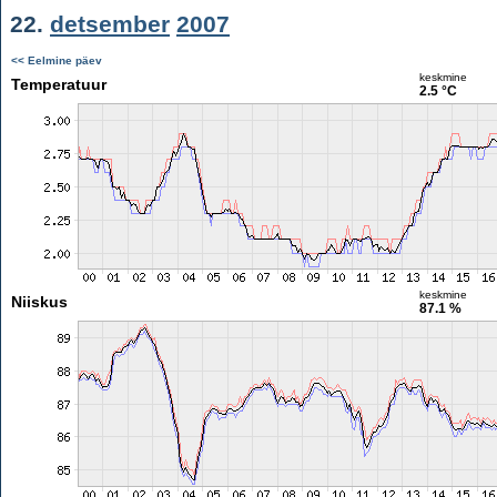
22.
detsember
2007
<< Eelmine päev
keskmine
Temperatuur
2.5 °C
keskmine
Niiskus
87.1 %