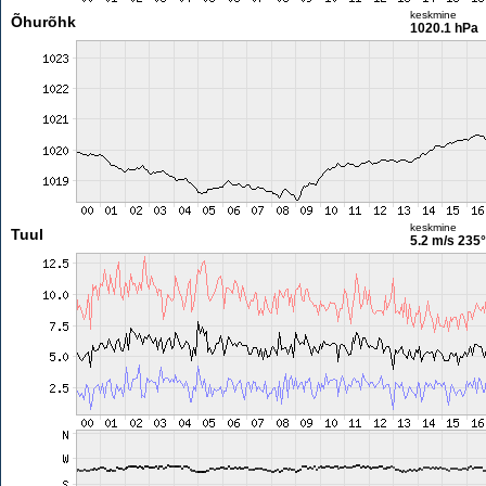
keskmine
Õhurõhk
1020.1 hPa
keskmine
Tuul
5.2 m/s
235°