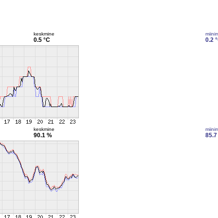
keskmine
miini
0.5 °C
0.2 
keskmine
miini
90.1 %
85.7