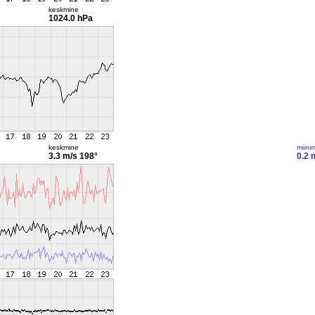
keskmine
1024.0 hPa
keskmine
miini
3.3 m/s
198°
0.2 