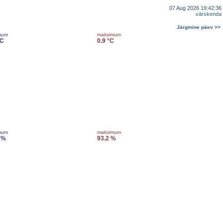
07 Aug 2026 19:42:36
värskenda
Järgmine päev >>
mum
maksimum
°C
0.9 °C
mum
maksimum
 %
93.2 %