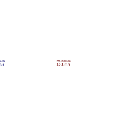
mum
maksimum
m/s
10.1 m/s