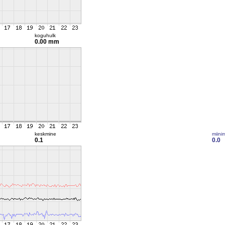
koguhulk
0.00 mm
keskmine
miini
0.1
0.0