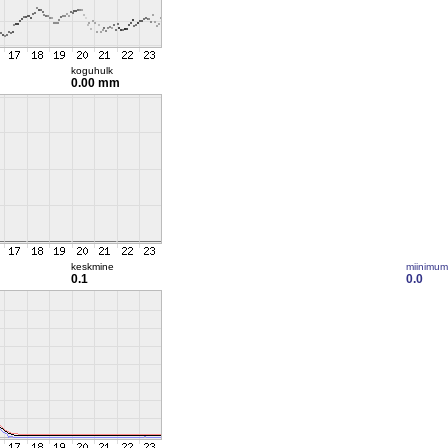
koguhulk
0.00 mm
keskmine
miinimum
0.1
0.0