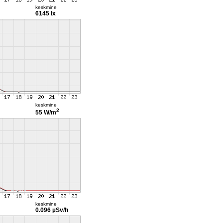
keskmine
6145 lx
keskmine
2
55 W/m
keskmine
0.096 µSv/h