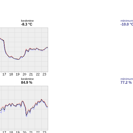
keskmine
miinimum
-8.3 °C
-10.0 °
keskmine
miinimum
84.9 %
77.2 %