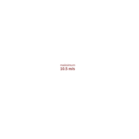
maksimum
10.5 m/s