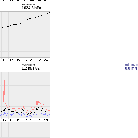
keskmine
1024.3 hPa
keskmine
miinimum
1.2 m/s
82°
0.0 m/s