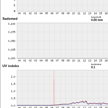
koguhulk
Sademed
0.00 mm
keskmine
UV indeks
0.1