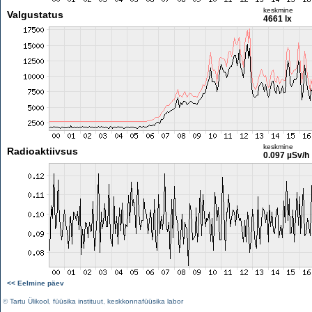
keskmine
Valgustatus
4661 lx
keskmine
Radioaktiivsus
0.097 µSv/h
<< Eelmine päev
©
Tartu Ülikool
,
füüsika instituut
,
keskkonnafüüsika labor