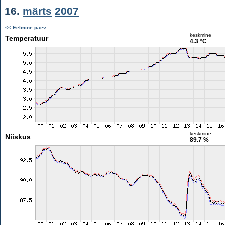
16.
märts
2007
<< Eelmine päev
keskmine
Temperatuur
4.3 °C
keskmine
Niiskus
89.7 %