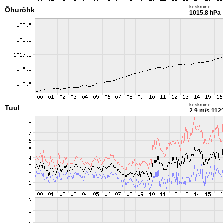
keskmine
Õhurõhk
1015.8 hPa
keskmine
Tuul
2.9 m/s
112