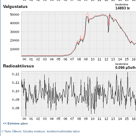
keskmine
Valgustatus
14893 lx
keskmine
Radioaktiivsus
0.096 µSv/h
<< Eelmine päev
©
Tartu Ülikool
,
füüsika instituut
,
keskkonnafüüsika labor