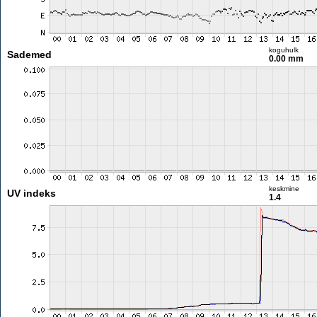
koguhulk
Sademed
0.00 mm
keskmine
UV indeks
1.4