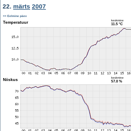
22.
märts
2007
<< Eelmine päev
keskmine
Temperatuur
11.5 °C
keskmine
Niiskus
57.0 %