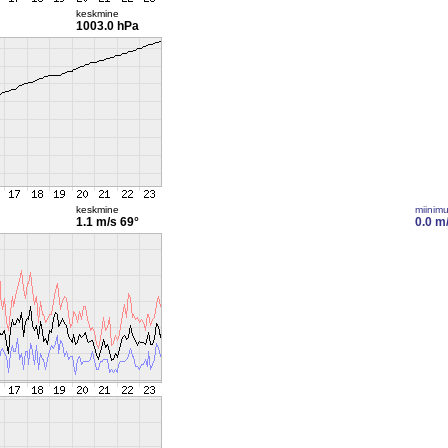
keskmine
1003.0 hPa
keskmine
miinim
1.1 m/s
69°
0.0 m