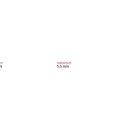
um
maksimum
/s
5.5 m/s