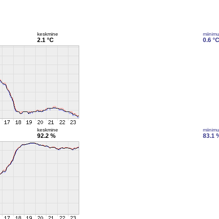
keskmine
miinim
2.1 °C
0.6 °
keskmine
miinim
92.2 %
83.1 