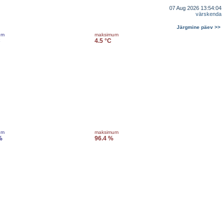
07 Aug 2026 13:54:04
värskenda
Järgmine päev >>
um
maksimum
C
4.5 °C
um
maksimum
%
96.4 %