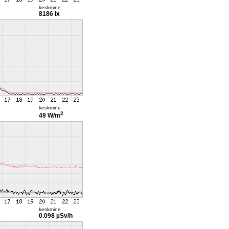
keskmine
8186 lx
keskmine
2
49 W/m
keskmine
0.098 µSv/h