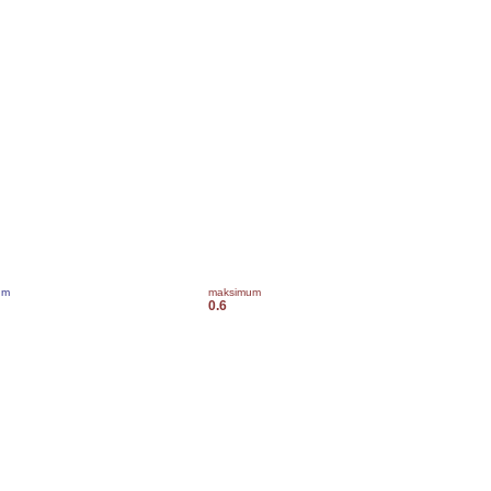
um
maksimum
0.6