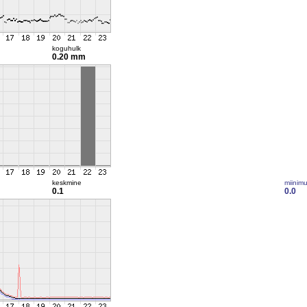
koguhulk
0.20 mm
keskmine
miinim
0.1
0.0