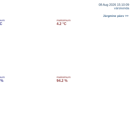
08 Aug 2026 15:10:09
värskenda
Järgmine päev >>
mum
maksimum
°C
4.2 °C
mum
maksimum
 %
94.2 %