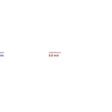
mum
maksimum
m/s
8.8 m/s