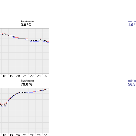
keskmine
miini
3.0 °C
1.0 
keskmine
miini
79.0 %
56.5