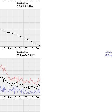
keskmine
1021.2 hPa
keskmine
miini
2.1 m/s
198°
0.1 