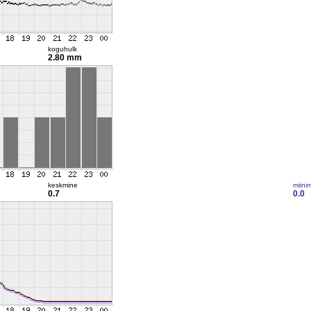
koguhulk
2.80 mm
keskmine
miini
0.7
0.0