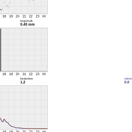
koguhulk
0.40 mm
keskmine
miini
1.2
0.0