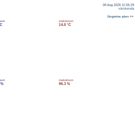
06 Aug 2026 11:56:29
värskenda
Järgmine päev >>
mum
maksimum
°C
14.0 °C
mum
maksimum
 %
96.3 %