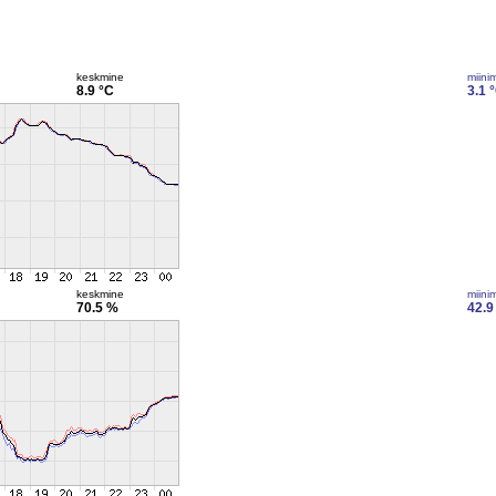
keskmine
miini
8.9 °C
3.1 
keskmine
miini
70.5 %
42.9