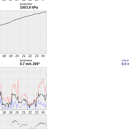
keskmine
1003.9 hPa
keskmine
miini
0.7 m/s
289°
0.0 