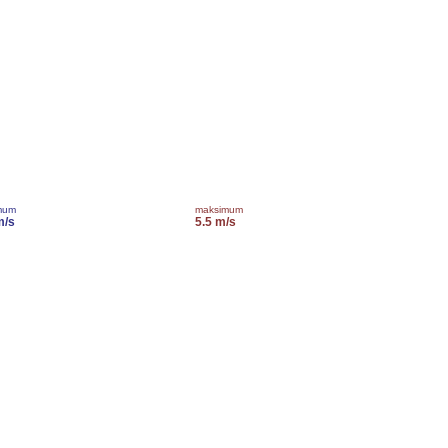
mum
maksimum
m/s
5.5 m/s