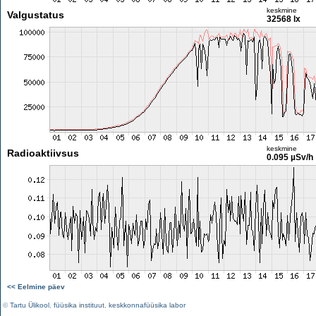
keskmine
Valgustatus
32568 lx
keskmine
Radioaktiivsus
0.095 µSv/h
<< Eelmine päev
©
Tartu Ülikool
,
füüsika instituut
,
keskkonnafüüsika labor