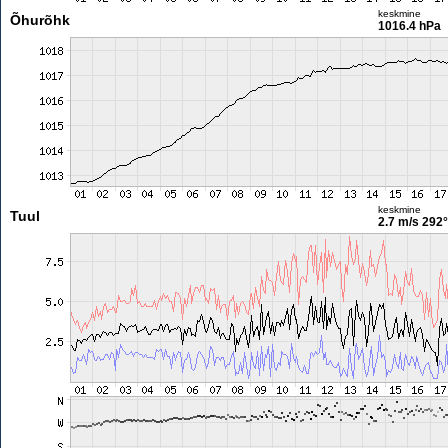
keskmine
Õhurõhk
1016.4 hPa
keskmine
Tuul
2.7 m/s
292°