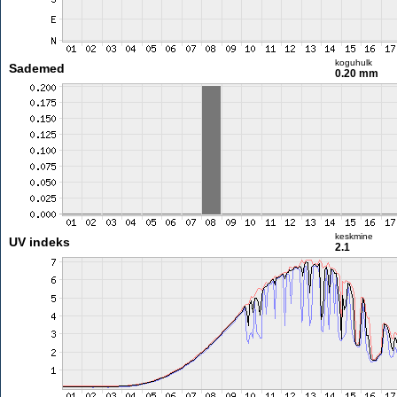
koguhulk
Sademed
0.20 mm
keskmine
UV indeks
2.1