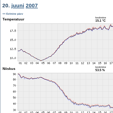
20.
juuni
2007
<< Eelmine päev
keskmine
Temperatuur
15.1 °C
keskmine
Niiskus
53.5 %