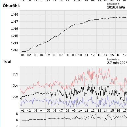
keskmine
Õhurõhk
1016.4 hPa
keskmine
Tuul
2.7 m/s
292°