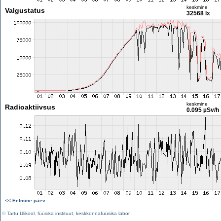
keskmine
Valgustatus
32568 lx
keskmine
Radioaktiivsus
0.095 µSv/h
<< Eelmine päev
©
Tartu Ülikool
,
füüsika instituut
,
keskkonnafüüsika labor