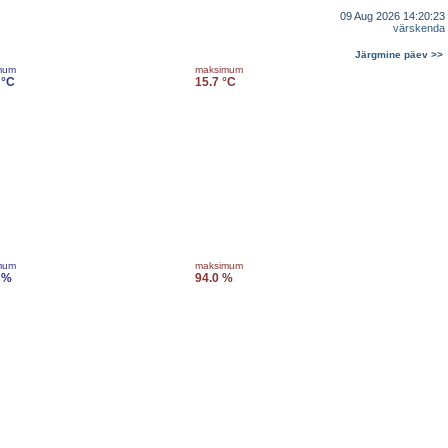
09 Aug 2026 14:20:23
värskenda
Järgmine päev >>
mum
maksimum
 °C
15.7 °C
mum
maksimum
 %
94.0 %