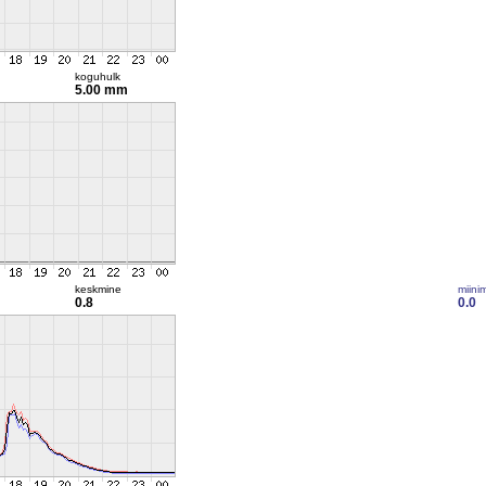
koguhulk
5.00 mm
keskmine
miini
0.8
0.0