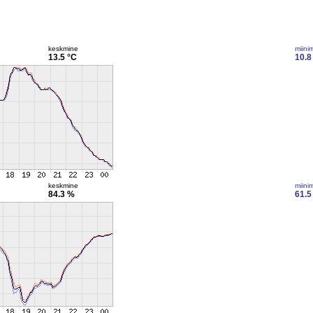
keskmine
miini
13.5 °C
10.8
keskmine
miini
84.3 %
61.5