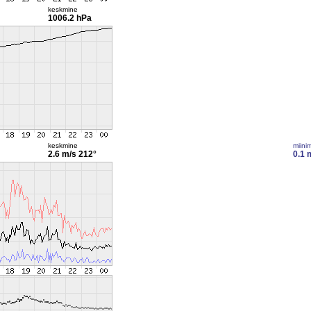
keskmine
1006.2 hPa
keskmine
miini
2.6 m/s
212°
0.1 