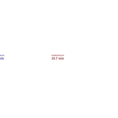
mum
maksimum
m/s
10.7 m/s