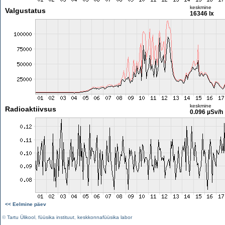
keskmine
Valgustatus
16346 lx
keskmine
Radioaktiivsus
0.096 µSv/h
<< Eelmine päev
©
Tartu Ülikool
,
füüsika instituut
,
keskkonnafüüsika labor