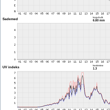
koguhulk
Sademed
6.80 mm
keskmine
UV indeks
1.3