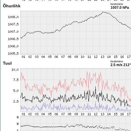
keskmine
Õhurõhk
1007.0 hPa
keskmine
Tuul
2.5 m/s
212°