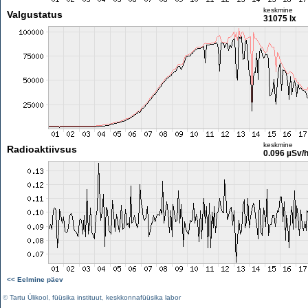
keskmine
Valgustatus
31075 lx
keskmine
Radioaktiivsus
0.096 µSv/
<< Eelmine päev
©
Tartu Ülikool
,
füüsika instituut
,
keskkonnafüüsika labor