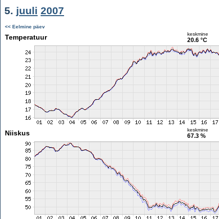
5.
juuli
2007
<< Eelmine päev
keskmine
Temperatuur
20.6 °C
keskmine
Niiskus
67.3 %