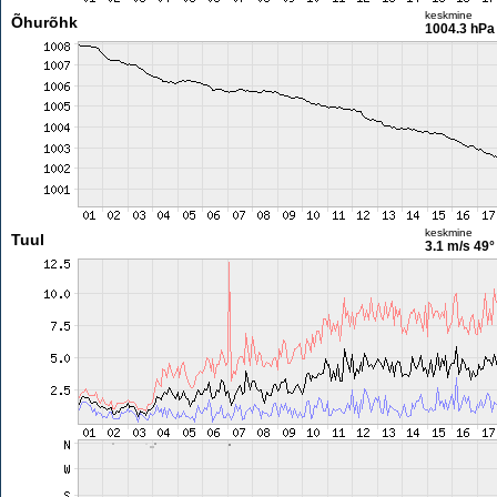
keskmine
Õhurõhk
1004.3 hPa
keskmine
Tuul
3.1 m/s
49°