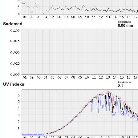
koguhulk
Sademed
0.00 mm
keskmine
UV indeks
2.1