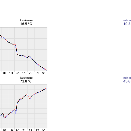
keskmine
miini
16.5 °C
10.3
keskmine
miini
71.8 %
45.6