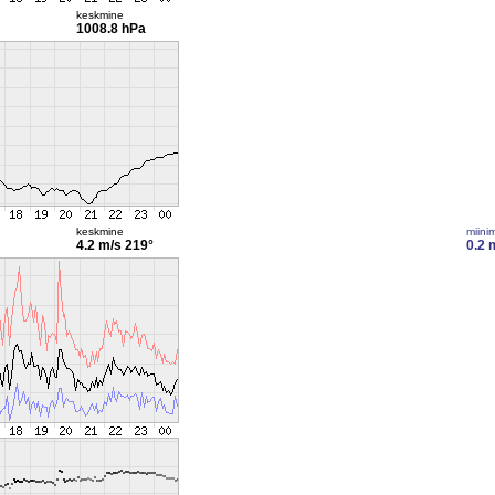
keskmine
1008.8 hPa
keskmine
miini
4.2 m/s
219°
0.2 