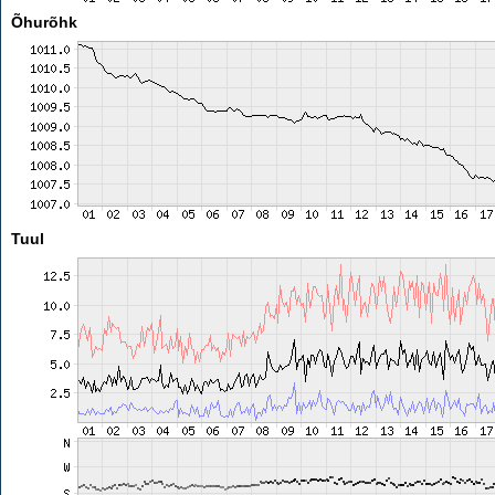
Õhurõhk
Tuul