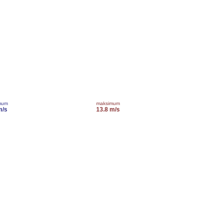
mum
maksimum
m/s
13.8 m/s