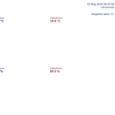
07 Aug 2026 09:15:59
värskenda
Järgmine päev >>
mum
maksimum
 °C
19.9 °C
mum
maksimum
 %
89.0 %