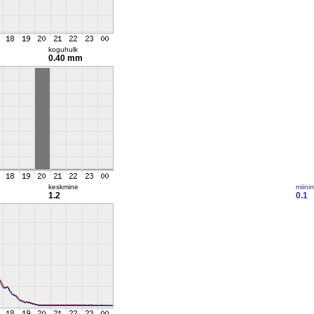
koguhulk
0.40 mm
keskmine
miini
1.2
0.1