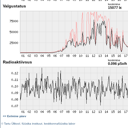
keskmine
Valgustatus
15077 lx
keskmine
Radioaktiivsus
0.096 µSv/h
<< Eelmine päev
©
Tartu Ülikool
,
füüsika instituut
,
keskkonnafüüsika labor