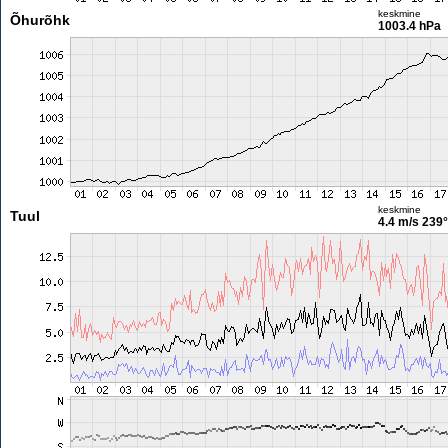
keskmine
Õhurõhk
1003.4 hPa
keskmine
Tuul
4.4 m/s
239°