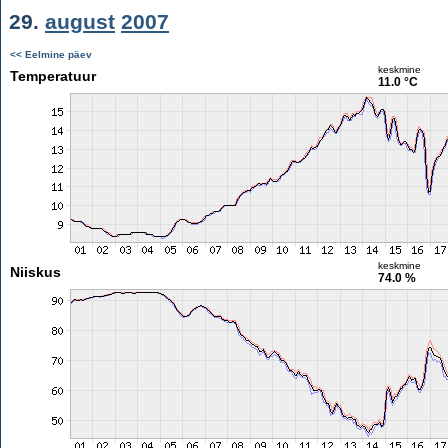
29.
august
2007
<< Eelmine päev
keskmine
Temperatuur
11.0 °C
keskmine
Niiskus
74.0 %