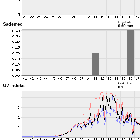
koguhulk
Sademed
0.60 mm
keskmine
UV indeks
0.9