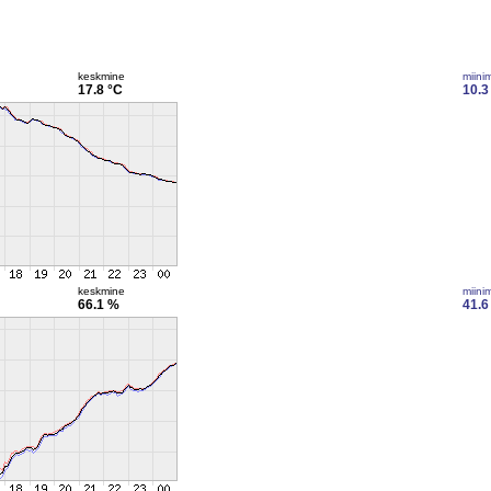
keskmine
miini
17.8 °C
10.3
keskmine
miini
66.1 %
41.6