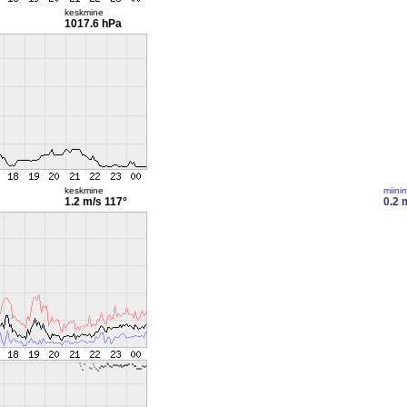
keskmine
1017.6 hPa
keskmine
miini
1.2 m/s
117°
0.2 