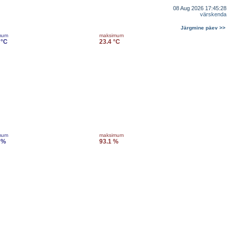
08 Aug 2026 17:45:28
värskenda
Järgmine päev >>
mum
maksimum
 °C
23.4 °C
mum
maksimum
 %
93.1 %