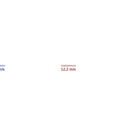
mum
maksimum
m/s
12.2 m/s