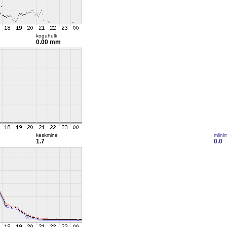
koguhulk
0.00 mm
keskmine
miini
1.7
0.0