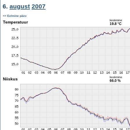
6.
august
2007
<< Eelmine päev
keskmine
Temperatuur
19.8 °C
keskmine
Niiskus
66.0 %