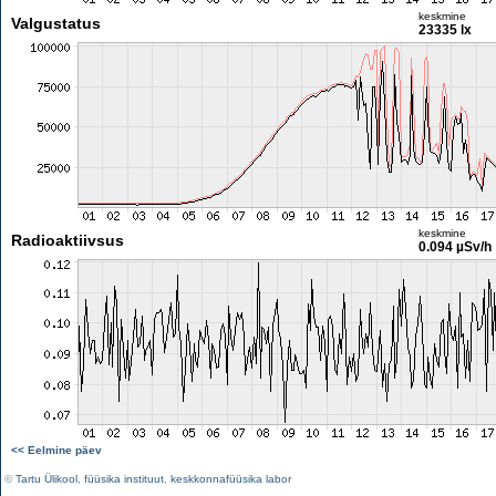
keskmine
Valgustatus
23335 lx
keskmine
Radioaktiivsus
0.094 µSv/h
<< Eelmine päev
©
Tartu Ülikool
,
füüsika instituut
,
keskkonnafüüsika labor