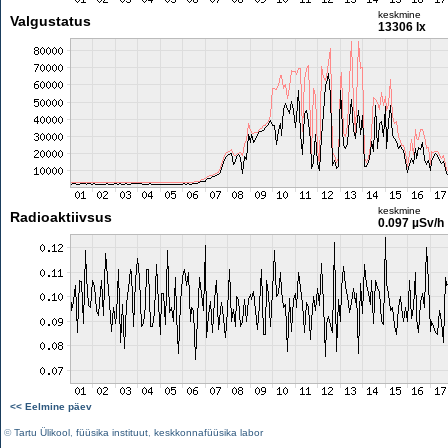
keskmine
Valgustatus
13306 lx
keskmine
Radioaktiivsus
0.097 µSv/h
<< Eelmine päev
©
Tartu Ülikool
,
füüsika instituut
,
keskkonnafüüsika labor