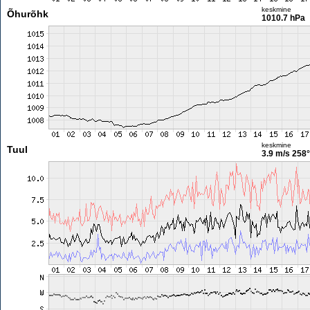
keskmine
Õhurõhk
1010.7 hPa
keskmine
Tuul
3.9 m/s
258°