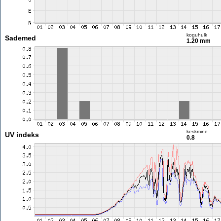
koguhulk
Sademed
1.20 mm
keskmine
UV indeks
0.8