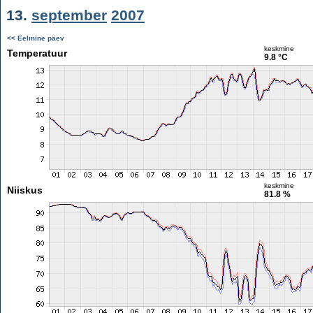
13.
september
2007
<< Eelmine päev
keskmine
Temperatuur
9.8 °C
keskmine
Niiskus
81.8 %