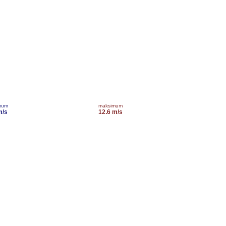
mum
maksimum
m/s
12.6 m/s