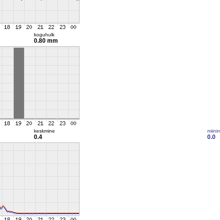
koguhulk
0.80 mm
keskmine
miini
0.4
0.0