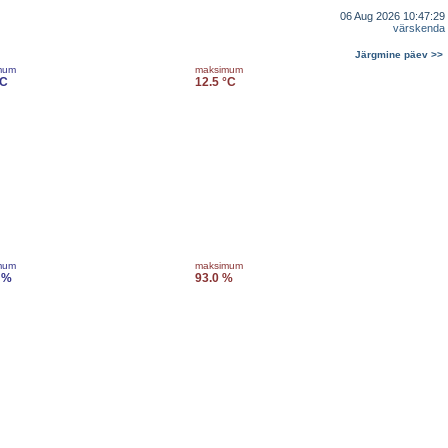
06 Aug 2026 10:47:29
värskenda
Järgmine päev >>
mum
maksimum
°C
12.5 °C
mum
maksimum
 %
93.0 %