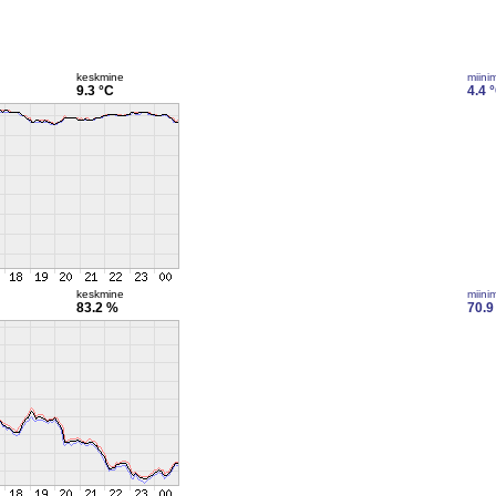
keskmine
miini
9.3 °C
4.4 
keskmine
miini
83.2 %
70.9