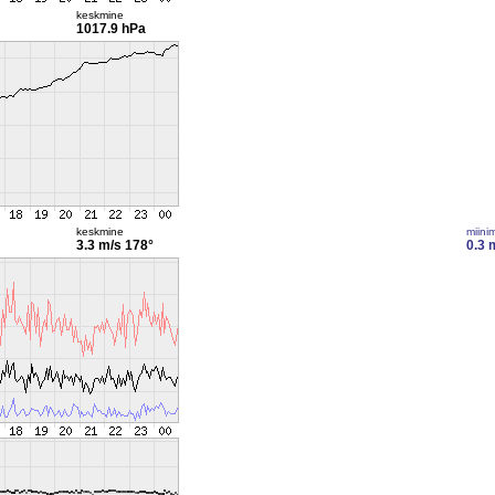
keskmine
1017.9 hPa
keskmine
miini
3.3 m/s
178°
0.3 