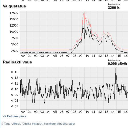
keskmine
Valgustatus
3266 lx
keskmine
Radioaktiivsus
0.096 µSv/h
<< Eelmine päev
©
Tartu Ülikool
,
füüsika instituut
,
keskkonnafüüsika labor