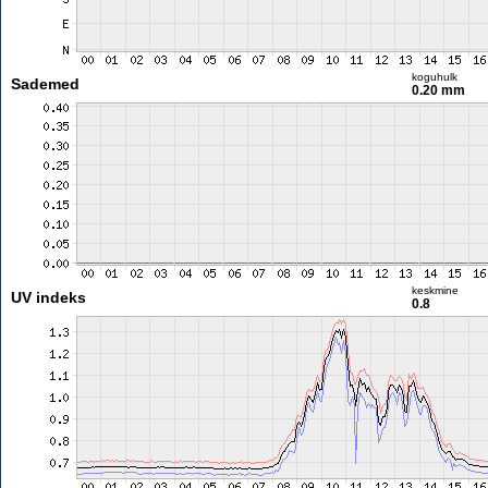
koguhulk
Sademed
0.20 mm
keskmine
UV indeks
0.8