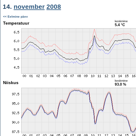
14.
november
2008
<< Eelmine päev
keskmine
Temperatuur
5.4 °C
keskmine
Niiskus
93.0 %