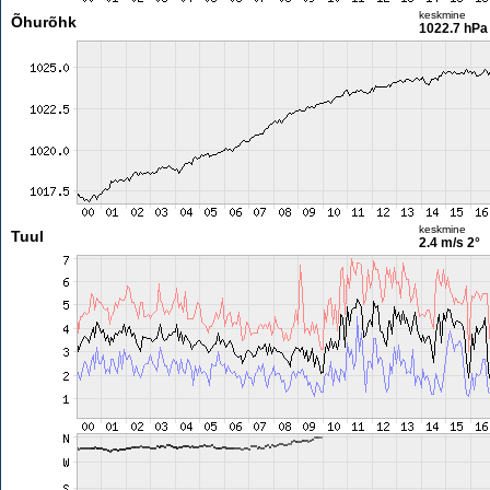
keskmine
Õhurõhk
1022.7 hPa
keskmine
Tuul
2.4 m/s
2°