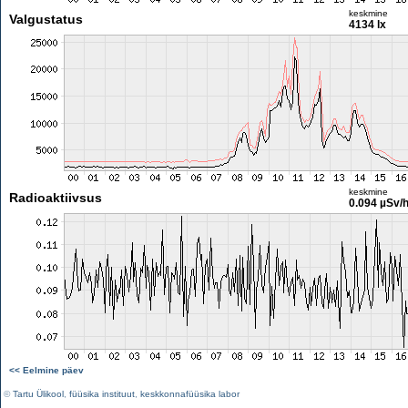
keskmine
Valgustatus
4134 lx
keskmine
Radioaktiivsus
0.094 µSv/
<< Eelmine päev
©
Tartu Ülikool
,
füüsika instituut
,
keskkonnafüüsika labor