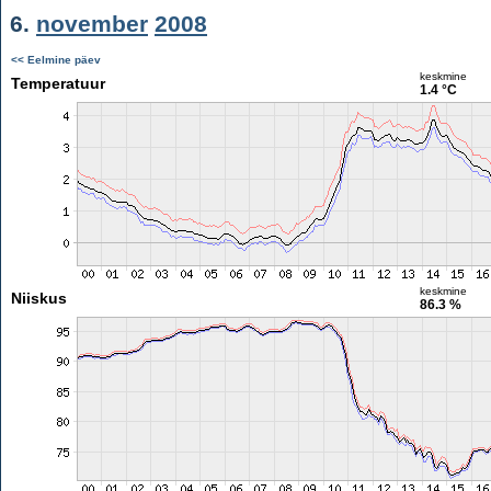
6.
november
2008
<< Eelmine päev
keskmine
Temperatuur
1.4 °C
keskmine
Niiskus
86.3 %