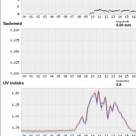
koguhulk
Sademed
0.00 mm
keskmine
UV indeks
0.8