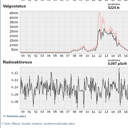
keskmine
Valgustatus
5224 lx
keskmine
Radioaktiivsus
0.097 µSv/h
<< Eelmine päev
©
Tartu Ülikool
,
füüsika instituut
,
keskkonnafüüsika labor