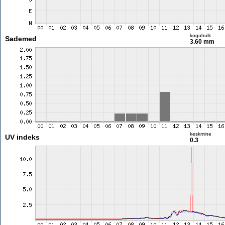
koguhulk
Sademed
3.60 mm
keskmine
UV indeks
0.3