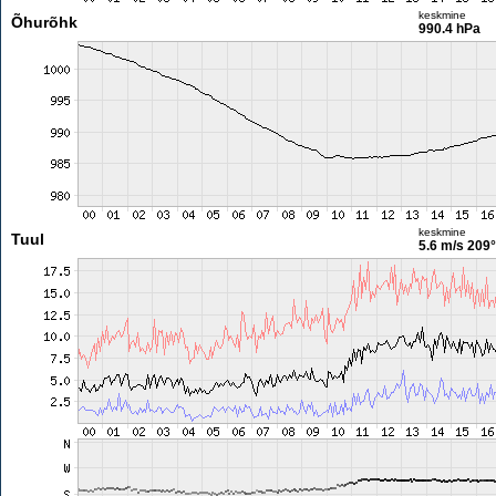
keskmine
Õhurõhk
990.4 hPa
keskmine
Tuul
5.6 m/s
209°