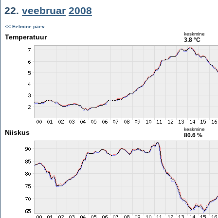
22.
veebruar
2008
<< Eelmine päev
keskmine
Temperatuur
3.8 °C
keskmine
Niiskus
80.6 %