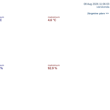
08 Aug 2026 11:06:03
värskenda
Järgmine päev >>
mum
maksimum
°C
4.6 °C
mum
maksimum
 %
92.9 %