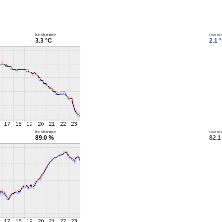
keskmine
miini
3.3 °C
2.1 
keskmine
miini
89.0 %
82.1