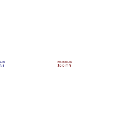
mum
maksimum
m/s
10.0 m/s