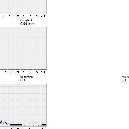
koguhulk
0.00 mm
keskmine
miini
0.3
0.1