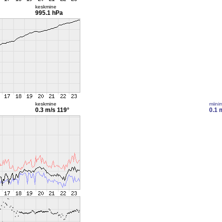
keskmine
995.1 hPa
keskmine
miini
0.3 m/s
119°
0.1 