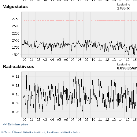
keskmine
Valgustatus
1786 lx
keskmine
Radioaktiivsus
0.098 µSv/
<< Eelmine päev
©
Tartu Ülikool
,
füüsika instituut
,
keskkonnafüüsika labor