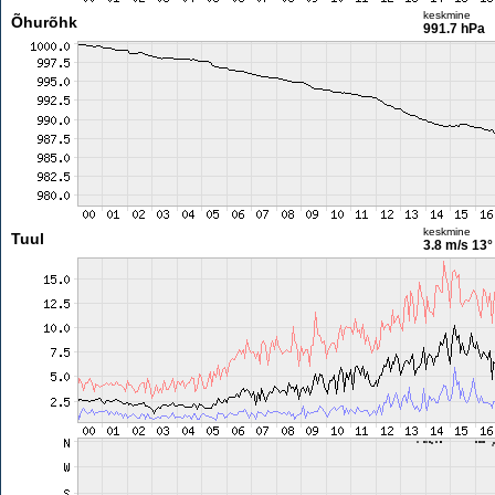
keskmine
Õhurõhk
991.7 hPa
keskmine
Tuul
3.8 m/s
13°