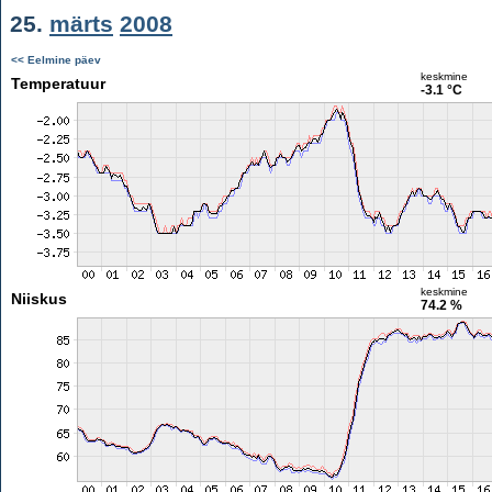
25.
märts
2008
<< Eelmine päev
keskmine
Temperatuur
-3.1 °C
keskmine
Niiskus
74.2 %