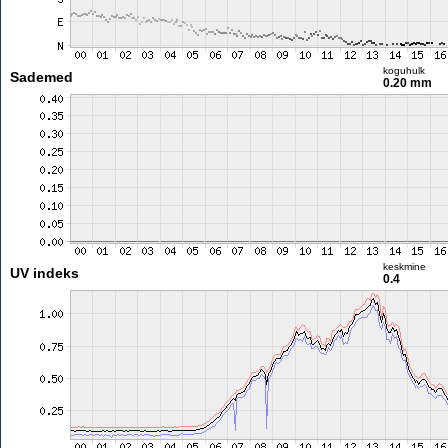
koguhulk
Sademed
0.20 mm
keskmine
UV indeks
0.4