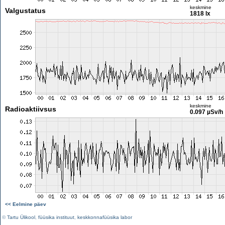
keskmine
Valgustatus
1818 lx
keskmine
Radioaktiivsus
0.097 µSv/h
<< Eelmine päev
©
Tartu Ülikool
,
füüsika instituut
,
keskkonnafüüsika labor