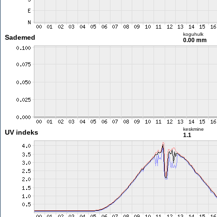
koguhulk
Sademed
0.00 mm
keskmine
UV indeks
1.1