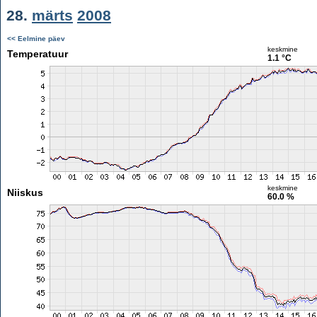
28.
märts
2008
<< Eelmine päev
keskmine
Temperatuur
1.1 °C
keskmine
Niiskus
60.0 %