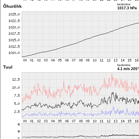
keskmine
Õhurõhk
1017.3 hPa
keskmine
Tuul
4.1 m/s
205°