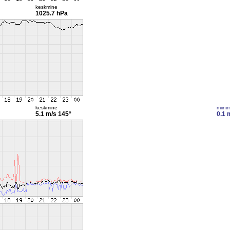
keskmine
1025.7 hPa
keskmine
miini
5.1 m/s
145°
0.1 