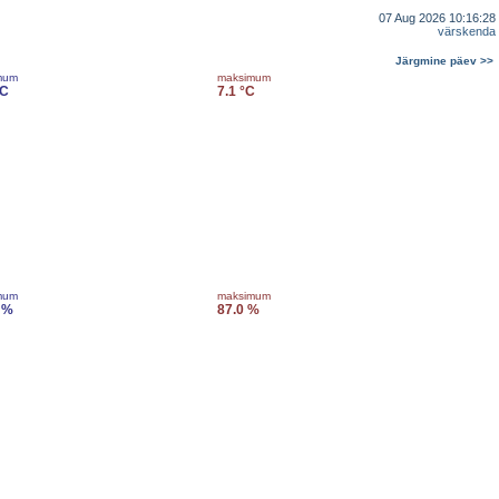
07 Aug 2026 10:16:28
värskenda
Järgmine päev >>
mum
maksimum
°C
7.1 °C
mum
maksimum
 %
87.0 %