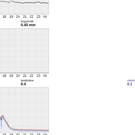
koguhulk
0.40 mm
keskmine
miini
0.4
0.1