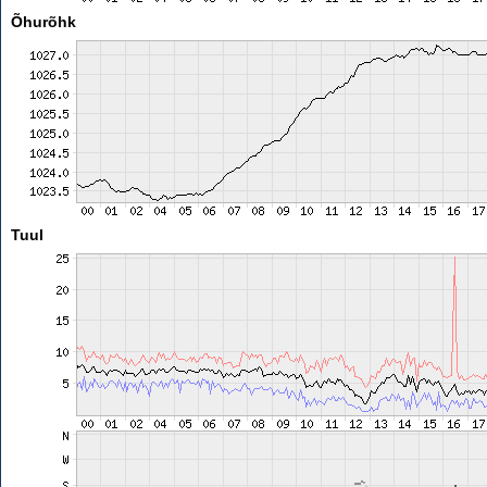
Õhurõhk
Tuul