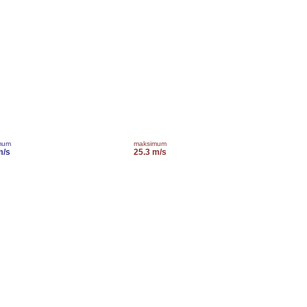
mum
maksimum
m/s
25.3 m/s