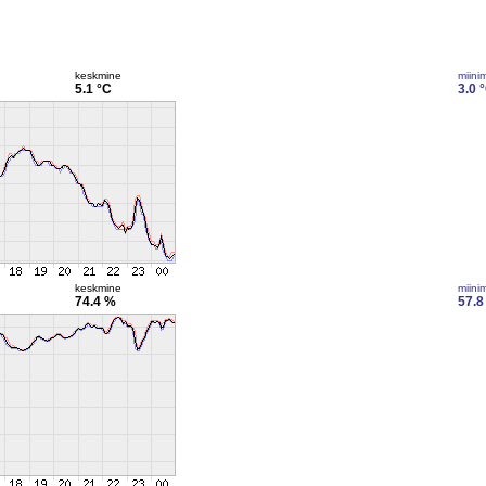
keskmine
miini
5.1 °C
3.0 
keskmine
miini
74.4 %
57.8