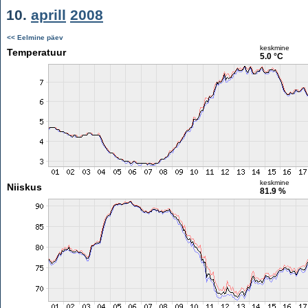
10.
aprill
2008
<< Eelmine päev
keskmine
Temperatuur
5.0 °C
keskmine
Niiskus
81.9 %