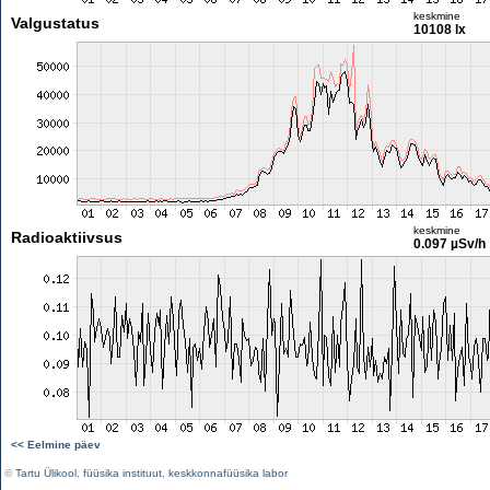
keskmine
Valgustatus
10108 lx
keskmine
Radioaktiivsus
0.097 µSv/h
<< Eelmine päev
©
Tartu Ülikool
,
füüsika instituut
,
keskkonnafüüsika labor