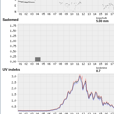
koguhulk
Sademed
5.00 mm
keskmine
UV indeks
0.7