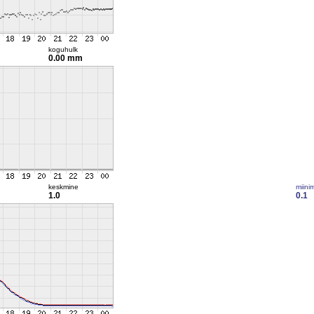
koguhulk
0.00 mm
keskmine
miini
1.0
0.1