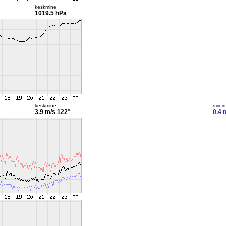
keskmine
1019.5 hPa
keskmine
miini
3.9 m/s
122°
0.4 