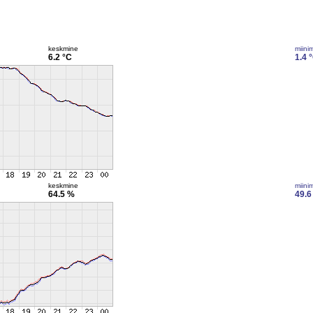
keskmine
miini
6.2 °C
1.4 
keskmine
miini
64.5 %
49.6