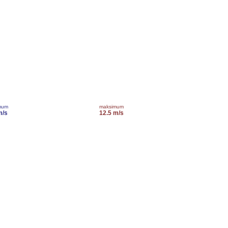
mum
maksimum
m/s
12.5 m/s