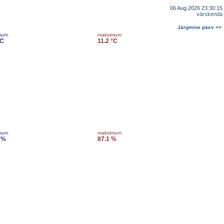
06 Aug 2026 23:30:15
värskenda
Järgmine päev >>
mum
maksimum
°C
11.2 °C
mum
maksimum
 %
87.1 %