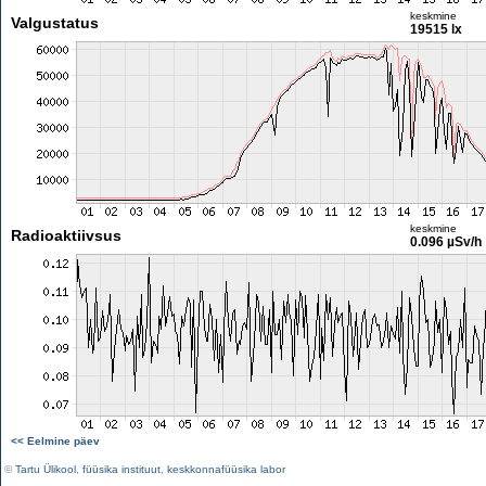
keskmine
Valgustatus
19515 lx
keskmine
Radioaktiivsus
0.096 µSv/h
<< Eelmine päev
©
Tartu Ülikool
,
füüsika instituut
,
keskkonnafüüsika labor