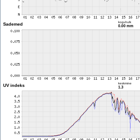
koguhulk
Sademed
0.00 mm
keskmine
UV indeks
1.3