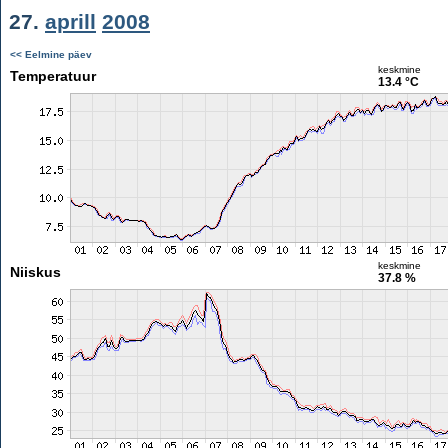
27.
aprill
2008
<< Eelmine päev
keskmine
Temperatuur
13.4 °C
keskmine
Niiskus
37.8 %