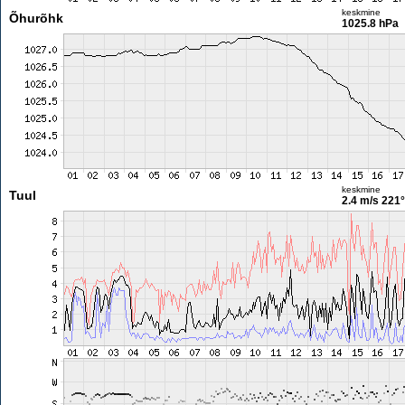
keskmine
Õhurõhk
1025.8 hPa
keskmine
Tuul
2.4 m/s
221°