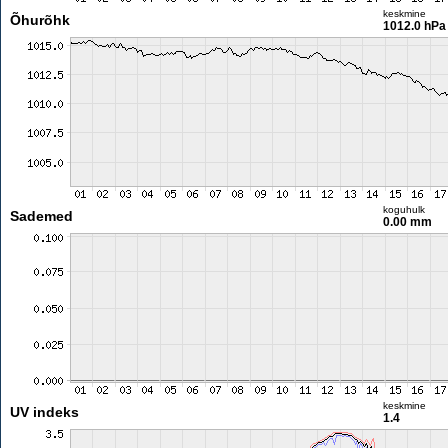
keskmine
Õhurõhk
1012.0 hPa
koguhulk
Sademed
0.00 mm
keskmine
UV indeks
1.4