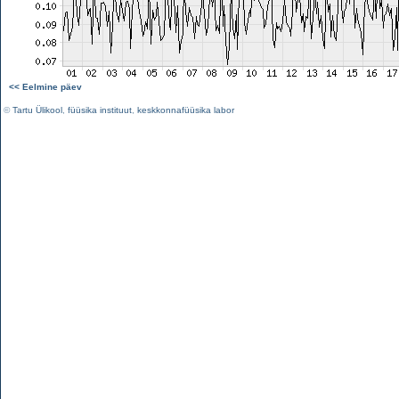
<< Eelmine päev
©
Tartu Ülikool
,
füüsika instituut
,
keskkonnafüüsika labor