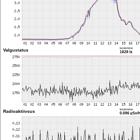
keskmine
Valgustatus
1828 lx
keskmine
Radioaktiivsus
0.096 µSv/