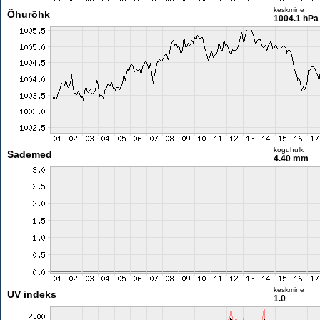
keskmine
Õhurõhk
1004.1 hPa
koguhulk
Sademed
4.40 mm
keskmine
UV indeks
1.0