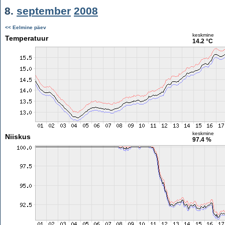
8.
september
2008
<< Eelmine päev
keskmine
Temperatuur
14.2 °C
keskmine
Niiskus
97.4 %