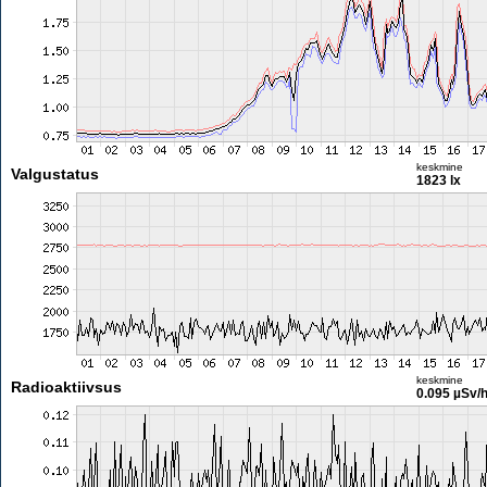
keskmine
Valgustatus
1823 lx
keskmine
Radioaktiivsus
0.095 µSv/