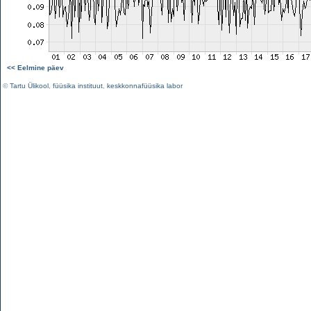
<< Eelmine päev
©
Tartu Ülikool
,
füüsika instituut
,
keskkonnafüüsika labor