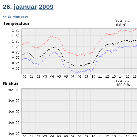
26.
jaanuar
2009
<< Eelmine päev
keskmine
Temperatuur
0.8 °C
keskmine
Niiskus
100.0 %