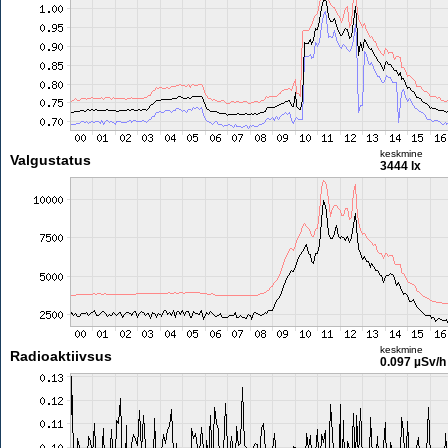
keskmine
Valgustatus
3444 lx
keskmine
Radioaktiivsus
0.097 µSv/h