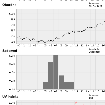
keskmine
Õhurõhk
997.2 hPa
koguhulk
Sademed
2.80 mm
keskmine
UV indeks
0.8