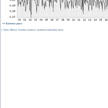
<< Eelmine päev
©
Tartu Ülikool
,
füüsika instituut
,
keskkonnafüüsika labor