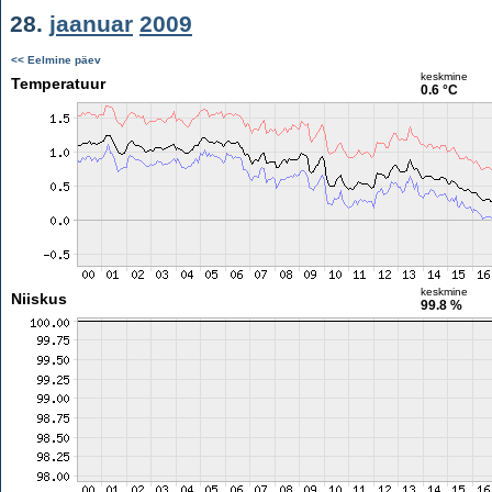
28.
jaanuar
2009
<< Eelmine päev
keskmine
Temperatuur
0.6 °C
keskmine
Niiskus
99.8 %