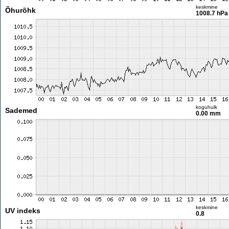
keskmine
Õhurõhk
1008.7 hPa
koguhulk
Sademed
0.00 mm
keskmine
UV indeks
0.8