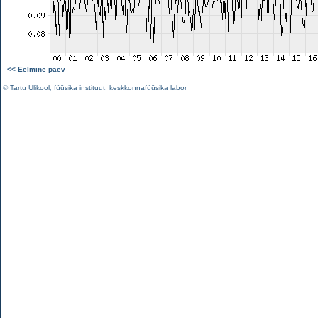
<< Eelmine päev
©
Tartu Ülikool
,
füüsika instituut
,
keskkonnafüüsika labor