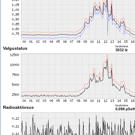
keskmine
Valgustatus
3032 lx
keskmine
Radioaktiivsus
0.098 µSv/