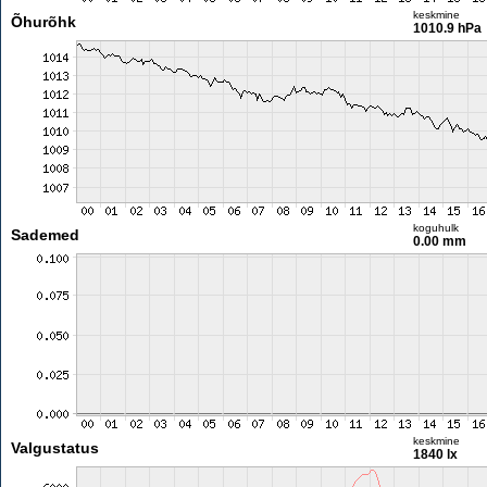
keskmine
Õhurõhk
1010.9 hPa
koguhulk
Sademed
0.00 mm
keskmine
Valgustatus
1840 lx