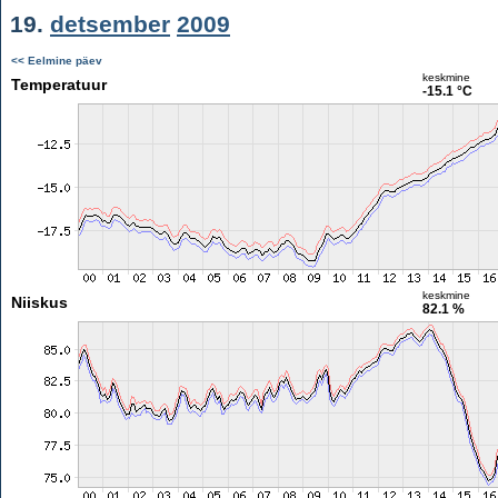
19.
detsember
2009
<< Eelmine päev
keskmine
Temperatuur
-15.1 °C
keskmine
Niiskus
82.1 %