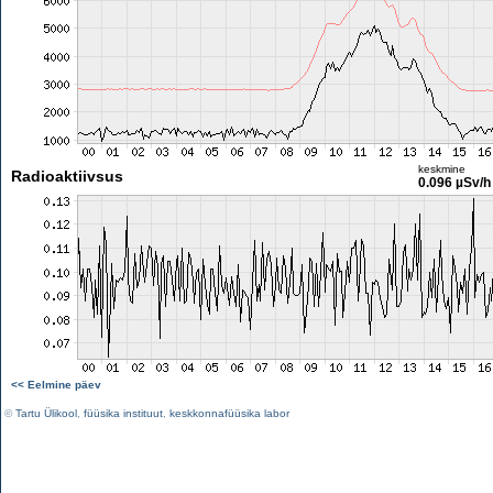
keskmine
Radioaktiivsus
0.096 µSv/h
<< Eelmine päev
©
Tartu Ülikool
,
füüsika instituut
,
keskkonnafüüsika labor