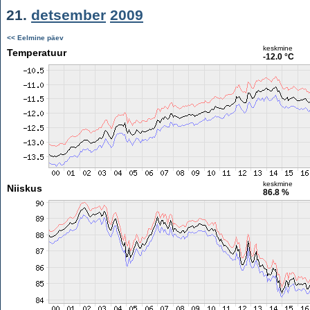
21.
detsember
2009
<< Eelmine päev
keskmine
Temperatuur
-12.0 °C
keskmine
Niiskus
86.8 %