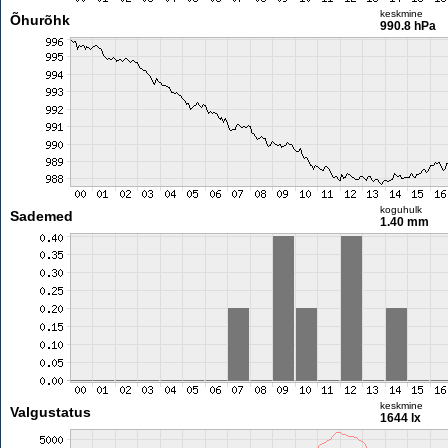
keskmine
Õhurõhk
990.8 hPa
koguhulk
Sademed
1.40 mm
keskmine
Valgustatus
1644 lx