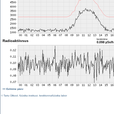
keskmine
Radioaktiivsus
0.098 µSv/h
<< Eelmine päev
©
Tartu Ülikool
,
füüsika instituut
,
keskkonnafüüsika labor