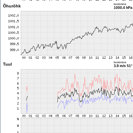
keskmine
Õhurõhk
1000.4 hPa
keskmine
Tuul
3.9 m/s
51°