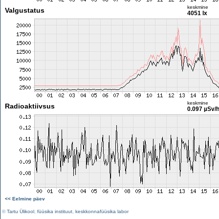
keskmine
Valgustatus
4051 lx
keskmine
Radioaktiivsus
0.097 µSv/
<< Eelmine päev
©
Tartu Ülikool
,
füüsika instituut
,
keskkonnafüüsika labor