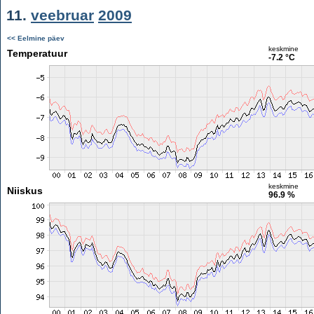
11.
veebruar
2009
<< Eelmine päev
keskmine
Temperatuur
-7.2 °C
keskmine
Niiskus
96.9 %