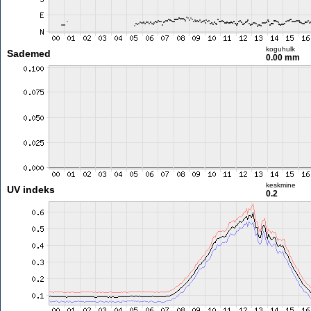
koguhulk
Sademed
0.00 mm
keskmine
UV indeks
0.2