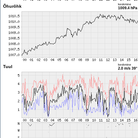
keskmine
Õhurõhk
1009.4 hPa
keskmine
Tuul
2.0 m/s
39°