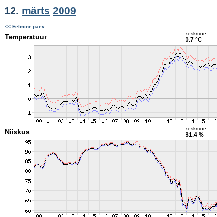
12.
märts
2009
<< Eelmine päev
keskmine
Temperatuur
0.7 °C
keskmine
Niiskus
81.4 %