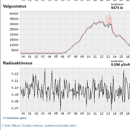
keskmine
Valgustatus
9475 lx
keskmine
Radioaktiivsus
0.096 µSv/
<< Eelmine päev
©
Tartu Ülikool
,
füüsika instituut
,
keskkonnafüüsika labor