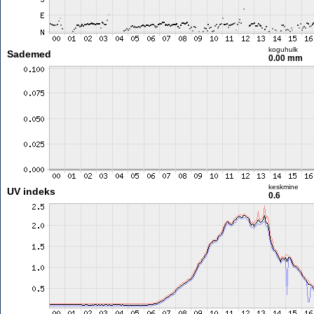
koguhulk
Sademed
0.00 mm
keskmine
UV indeks
0.6